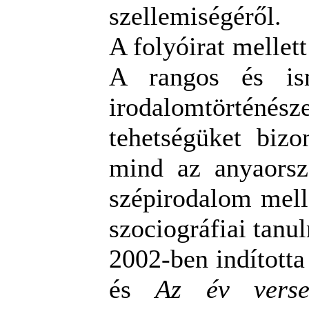
szellemiségéről.
A folyóirat mellet
A rangos és ism
irodalomtörténész
tehetségüket bizo
mind az anyaorsz
szépirodalom melle
szociográfiai tan
2002-ben indította
és
Az év verse