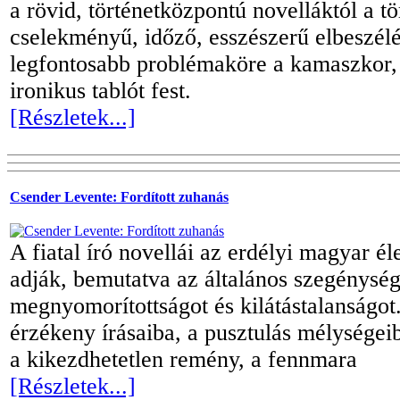
a rövid, történetközpontú novelláktól a tö
cselekményű, időző, esszészerű elbeszélé
legfontosabb problémaköre a kamaszkor,
ironikus tablót fest.
[Részletek...]
Csender Levente: Fordított zuhanás
A fiatal író novellái az erdélyi magyar él
adják, bemutatva az általános szegénység
megnyomorítottságot és kilátástalanságot
érzékeny írásaiba, a pusztulás mélysége
a kikezdhetetlen remény, a fennmara
[Részletek...]