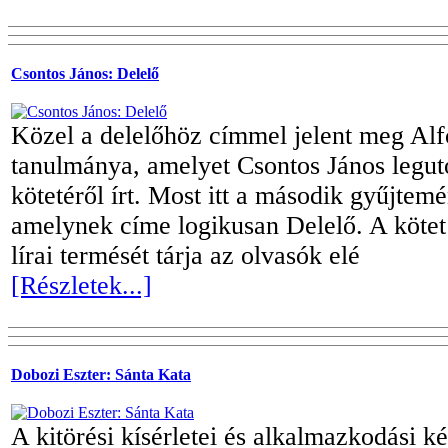
Csontos János: Delelő
Közel a delelőhöz címmel jelent meg Alf
tanulmánya, amelyet Csontos János legu
kötetéről írt. Most itt a második gyűjtem
amelynek címe logikusan Delelő. A kötet 
lírai termését tárja az olvasók elé
[Részletek...]
Dobozi Eszter: Sánta Kata
A kitörési kísérletei és alkalmazkodási k