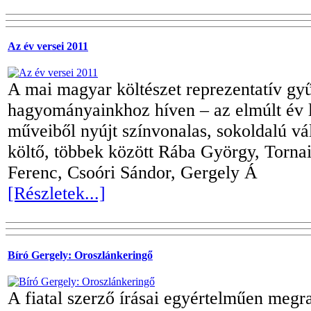
Az év versei 2011
A mai magyar költészet reprezentatív gy
hagyományainkhoz híven – az elmúlt év l
műveiből nyújt színvonalas, sokoldalú vá
költő, többek között Rába György, Tornai
Ferenc, Csoóri Sándor, Gergely Á
[Részletek...]
Bíró Gergely: Oroszlánkeringő
A fiatal szerző írásai egyértelműen megraj