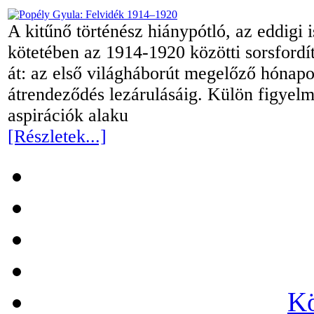
A kitűnő történész hiánypótló, az eddigi 
kötetében az 1914-1920 közötti sorsfordít
át: az első világháborút megelőző hónapok
átrendeződés lezárulásáig. Külön figyelme
aspirációk alaku
[Részletek...]
Kö