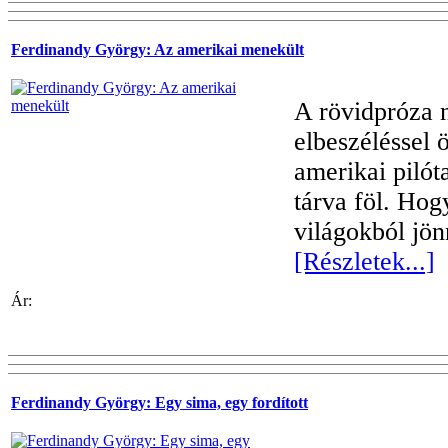
Ferdinandy György: Az amerikai menekült
A rövidpróza 
elbeszéléssel 
amerikai pilót
tárva föl. Ho
világokból jön
[Részletek...]
Ár:
Ferdinandy György: Egy sima, egy fordított