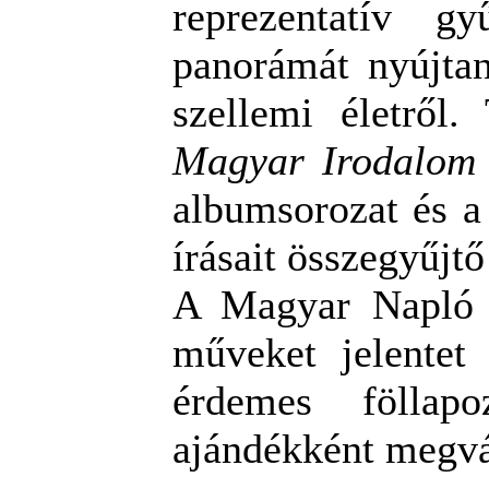
reprezentatív g
panorámát nyújtan
szellemi életről
Magyar Irodalom 
albumsorozat és a
írásait összegyűjtő
A Magyar Napló ol
műveket jelentet
érdemes föllapoz
ajándékként megvá