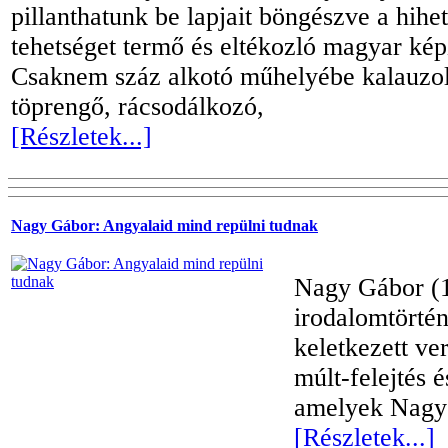
pillanthatunk be lapjait böngészve a hih
tehetséget termő és eltékozló magyar kép
Csaknem száz alkotó műhelyébe kalauzol
töprengő, rácsodálkozó,
[Részletek...]
Nagy Gábor: Angyalaid mind repülni tudnak
Nagy Gábor (19
irodalomtörtén
keletkezett v
múlt-felejtés 
amelyek Nagy
[Részletek...]