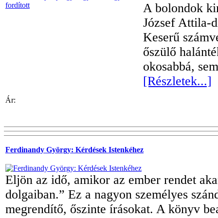
A bolondok kir
József Attila-d
Keserű számvet
őszülő halánté
okosabbá, sem
[Részletek...]
Ár:
Ferdinandy György: Kérdések Istenkéhez
Eljön az idő, amikor az ember rendet aka
dolgaiban.” Ez a nagyon személyes szánd
megrendítő, őszinte írásokat. A könyv bea