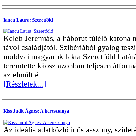
Iancu Laura: Szeretföld
Keleti Jeremiás, a háborút túlélő katona 
távol családjától. Szibériából gyalog teszi
moldvai magyarok lakta Szeretföld határ
teremtette káosz azonban teljesen átformá
az elmúlt é
[Részletek...]
Kiss Judit Ágnes: A keresztanya
Az ideális adatközlő idős asszony, születé