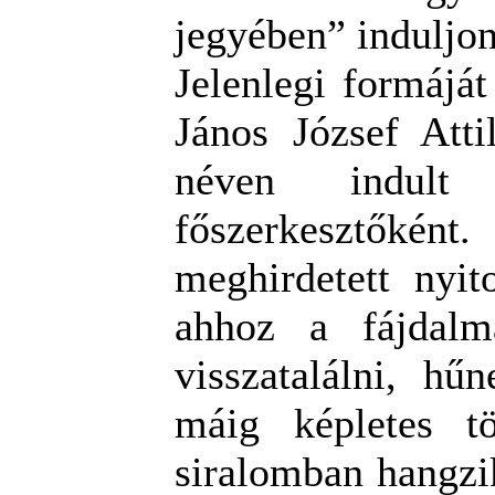
jegyében” induljon
Jelenlegi formájá
János József Atti
néven indult 
főszerkesztőkén
meghirdetett nyit
ahhoz a fájdalma
visszatalálni, hű
máig képletes 
siralomban hangzik