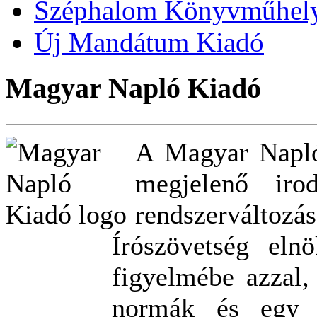
Széphalom Könyvműhel
Új Mandátum Kiadó
Magyar Napló Kiadó
A Magyar Napló
megjelenő iro
rendszerváltozá
Írószövetség eln
figyelmébe azzal, 
normák és egy k