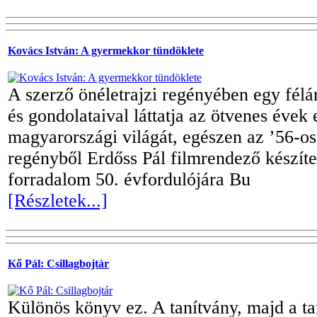
Kovács István: A gyermekkor tündöklete
A szerző önéletrajzi regényében egy félá
és gondolataival láttatja az ötvenes évek 
magyarországi világát, egészen az ’56-os
regényből Erdőss Pál filmrendező készítet
forradalom 50. évfordulójára Bu
[Részletek...]
Kő Pál: Csillagbojtár
Különös könyv ez. A tanítvány, majd a t