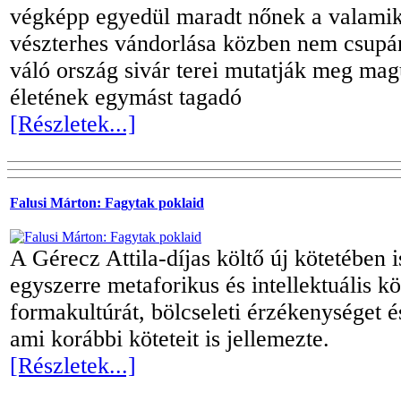
végképp egyedül maradt nőnek a valamiko
vészterhes vándorlása közben nem csupá
váló ország sivár terei mutatják meg ma
életének egymást tagadó
[Részletek...]
Falusi Márton: Fagytak poklaid
A Gérecz Attila-díjas költő új kötetében i
egyszerre metaforikus és intellektuális kö
formakultúrát, bölcseleti érzékenységet és
ami korábbi köteteit is jellemezte.
[Részletek...]