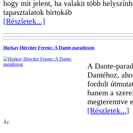
hogy mit jelent, ha valakit több helyszính
tapasztalatok birtokáb
[Részletek...]
Horkay Hörcher Ferenc: A Dante-paradoxon
A Dante-parad
Dantéhoz, ahog
fordult útmuta
hanem a szerelm
megteremtve 
[Részletek...]
Ár: