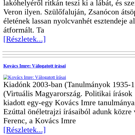
lakóhelyéről ritkán teszi ki a lábát, és s
Veron ilyen. Szülőfaluján, Zsanócon átsöp
életének lassan nyolcvanhét esztendeje a
átformált. Ta
[Részletek...]
Kovács Imre: Válogatott írásai
Kiadónk 2003-ban (Tanulmányok 1935-1
(Virtuális Magyarország. Politikai íráso
kiadott egy-egy Kovács Imre tanulmányait
Ezúttal önéletrajzi írásaiból adunk közre
Ferenc, a Kovács Imre
[Részletek...]