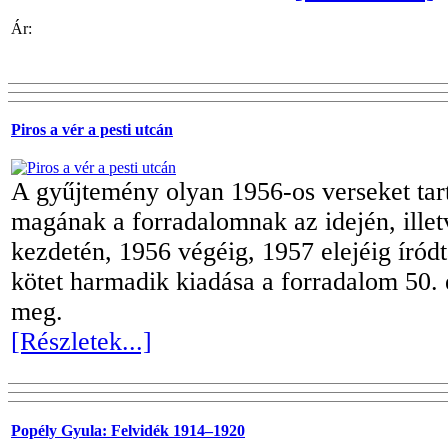
Ár:
Piros a vér a pesti utcán
A gyűjtemény olyan 1956-os verseket ta
magának a forradalomnak az idején, illet
kezdetén, 1956 végéig, 1957 elejéig íród
kötet harmadik kiadása a forradalom 50. 
meg.
[Részletek...]
Popély Gyula: Felvidék 1914–1920