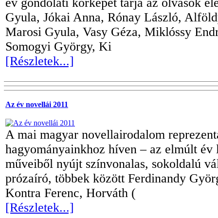
év gondolati körképét tárja az olvasók el
Gyula, Jókai Anna, Rónay László, Alföld
Marosi Gyula, Vasy Géza, Miklóssy End
Somogyi György, Ki
[Részletek...]
Az év novellái 2011
A mai magyar novellairodalom reprezent
hagyományainkhoz híven – az elmúlt év l
műveiből nyújt színvonalas, sokoldalú vál
prózaíró, többek között Ferdinandy Györ
Kontra Ferenc, Horváth (
[Részletek...]