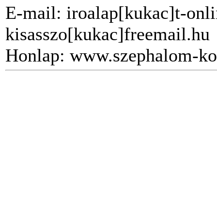
E-mail: iroalap[kukac]t-onli
kisasszo[kukac]freemail.hu
Honlap: www.szephalom-ko