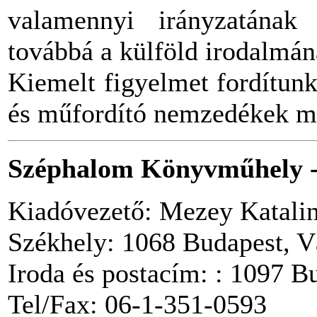
valamennyi irányzatának 
továbbá a külföld irodalmán
Kiemelt figyelmet fordítunk 
és műfordító nemzedékek mu
Széphalom Könyvműhely -
Kiadóvezető: Mezey Katali
Székhely: 1068 Budapest, Vá
Iroda és postacím: : 1097 B
Tel/Fax: 06-1-351-0593