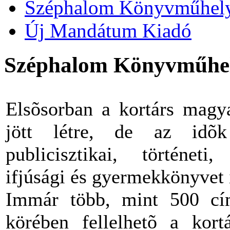
Széphalom Könyvműhel
Új Mandátum Kiadó
Széphalom Könyvműhe
Elsõsorban a kortárs magya
jött létre, de az idõk
publicisztikai, történeti,
ifjúsági és gyermekkönyvet 
Immár több, mint 500 cím
körében fellelhetõ a kort