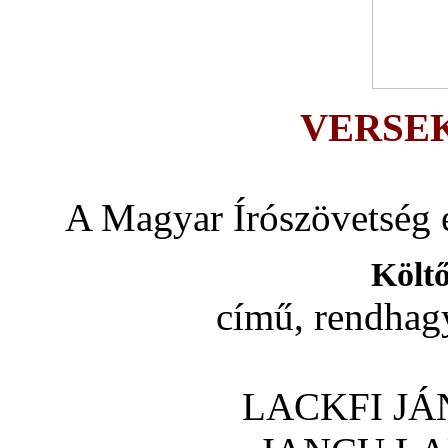
VERSE
A Magyar Írószövetség 
Költ
című, rendhag
LACKFI JÁN