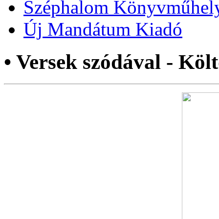
Széphalom Könyvműhel
Új Mandátum Kiadó
• Versek szódával - Kö