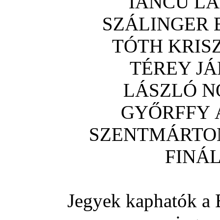
IANCU LAU
SZÁLINGER BA
TÓTH KRISZT
TÉREY JÁN
LÁSZLÓ NOÉ
GYŐRFFY ÁK
SZENTMÁRTONI
FINÁLÉ
Jegyek kaphatók a 