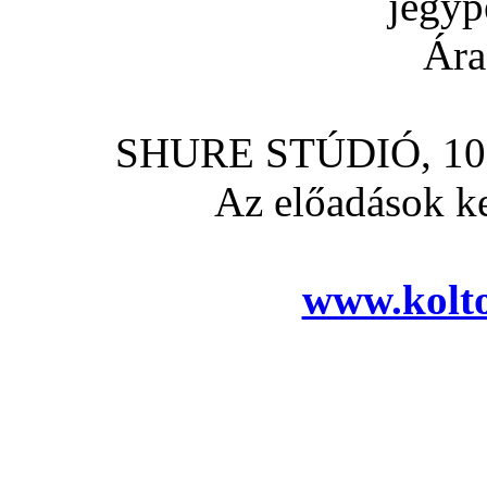
jegyp
Ára
SHURE STÚDIÓ, 1075
Az előadások k
www.kolt