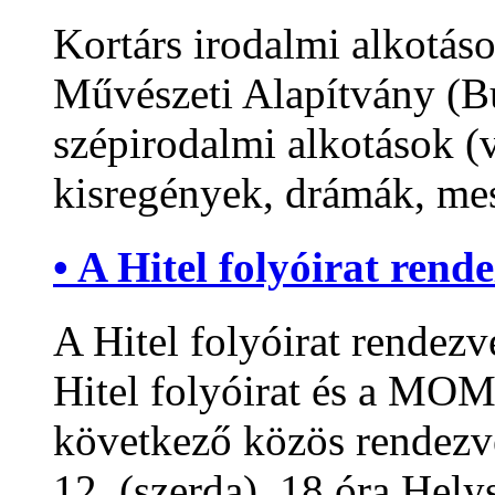
Kortárs irodalmi alkotá
Művészeti Alapítvány (Bu
szépirodalmi alkotások (v
kisregények, drámák, mesé
• A Hitel folyóirat rend
A Hitel folyóirat rendezv
Hitel folyóirat és a MOM
következő közös rendezv
12. (szerda), 18 óra Hel