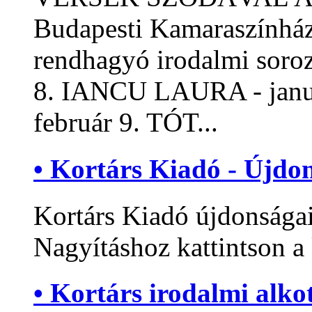
Budapesti Kamaraszínhá
rendhagyó irodalmi sor
8. IANCU LAURA - jan
február 9. TÓT...
• Kortárs Kiadó - Újd
Kortárs Kiadó újdonsága
Nagyításhoz kattintson a 
• Kortárs irodalmi alko