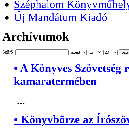
Széphalom Könyvműhel
Új Mandátum Kiadó
Archívumok
Szűrő
Szű
• A Könyves Szövetség 
kamaratermében
...
• Könyvbörze az Írószö