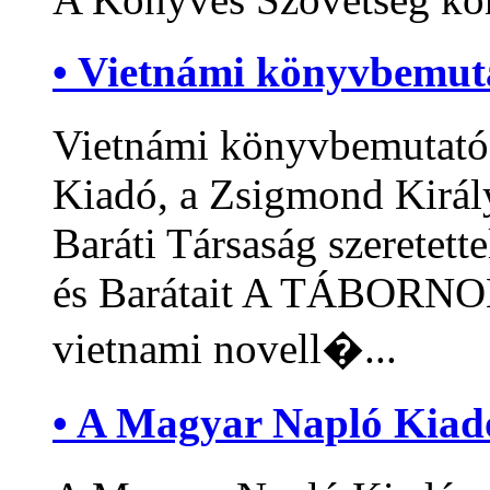
• Vietnámi könyvbemut
Vietnámi könyvbemuta
Kiadó, a Zsigmond Királ
Baráti Társaság szeretett
és Barátait A TÁBOR
vietnami novell�...
• A Magyar Napló Kiad