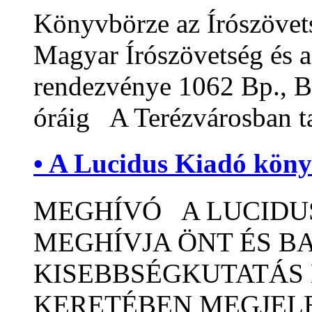
Könyvbörze az Írószövet
Magyar Írószövetség és 
rendezvénye 1062 Bp., Ba
óráig A Terézvárosban t
• A Lucidus Kiadó kön
MEGHÍVÓ A LUCIDUS
MEGHÍVJA ÖNT ÉS B
KISEBBSÉGKUTATÁS
KERETÉBEN MEGJEL