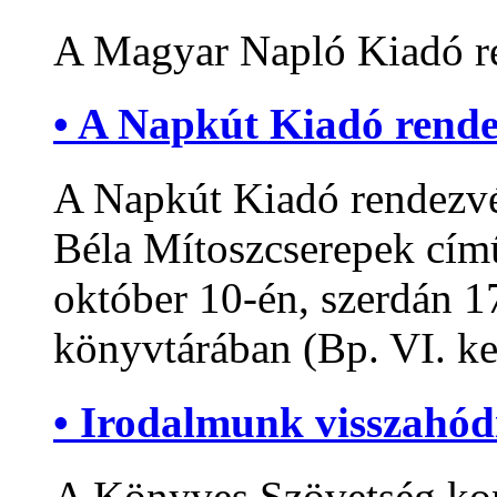
A Magyar Napló Kiadó r
• A Napkút Kiadó rend
A Napkút Kiadó rendezv
Béla Mítoszcserepek cím
október 10-én, szerdán 17
könyvtárában (Bp. VI. ker
• Irodalmunk visszahód
A Könyves Szövetség konf