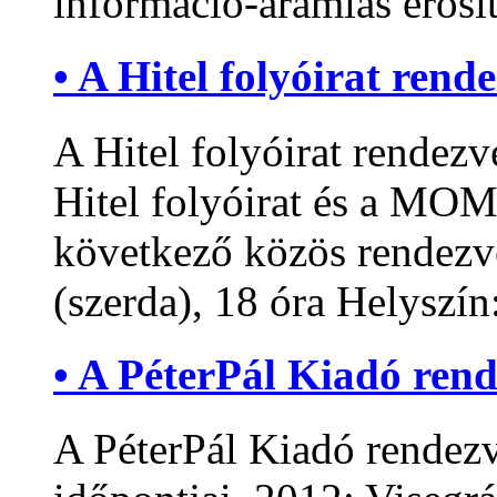
információ-áramlás erősíté
• A Hitel folyóirat rend
A Hitel folyóirat rendezv
Hitel folyóirat és a MOM
következő közös rendezv
(szerda), 18 óra Helyszí
• A PéterPál Kiadó ren
A PéterPál Kiadó rendez