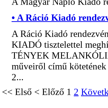
A Magyar Napló Kiadó r
• A Ráció Kiadó rendez
A Ráció Kiadó rendezv
KIADÓ tisztelettel meghí
TÉNYEK MELANKÓLIÁJA
műveiről című kötetének
2...
<<
Első
<
Előző
1
2
Követ