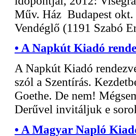
időpontjai, 2012: Visegr
Műv. Ház Budapest okt.
Vendéglő (1191 Szabó Er
• A Napkút Kiadó rend
A Napkút Kiadó rendezvé
szól a Szentírás. Kezdetb
Goethe. De nem! Mégse
Derűvel invitáljuk e sorok
• A Magyar Napló Kiad