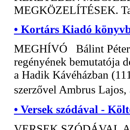
MEGKÖZELÍTÉSEK. Tan
• Kortárs Kiadó könyv
MEGHÍVÓ Bálint Péter:
regényének bemutatója d
a Hadik Kávéházban (1111
szerzővel Ambrus Lajos, 
• Versek szódával - Kö
VERSEK SZÓDÁVAL A Ma